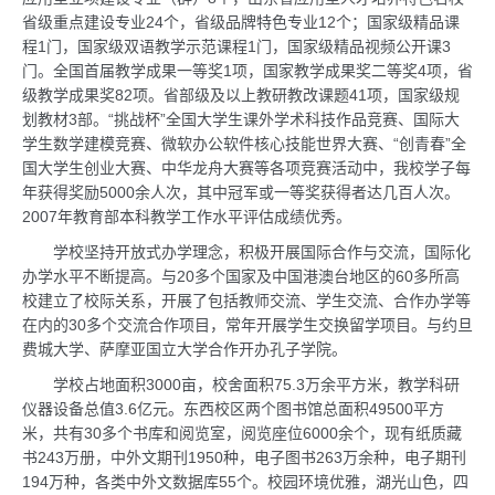
省级重点建设专业24个，省级品牌特色专业12个；国家级精品课
程1门，国家级双语教学示范课程1门，国家级精品视频公开课3
门。全国首届教学成果一等奖1项，国家教学成果奖二等奖4项，省
级教学成果奖82项。省部级及以上教研教改课题41项，国家级规
划教材3部。“挑战杯”全国大学生课外学术科技作品竞赛、国际大
学生数学建模竞赛、微软办公软件核心技能世界大赛、“创青春”全
国大学生创业大赛、中华龙舟大赛等各项竞赛活动中，我校学子每
年获得奖励5000余人次，其中冠军或一等奖获得者达几百人次。
2007年教育部本科教学工作水平评估成绩优秀。
学校坚持开放式办学理念，积极开展国际合作与交流，国际化
办学水平不断提高。与20多个国家及中国港澳台地区的60多所高
校建立了校际关系，开展了包括教师交流、学生交流、合作办学等
在内的30多个交流合作项目，常年开展学生交换留学项目。与约旦
费城大学、萨摩亚国立大学合作开办孔子学院。
学校占地面积3000亩，校舍面积75.3万余平方米，教学科研
仪器设备总值3.6亿元。东西校区两个图书馆总面积49500平方
米，共有30多个书库和阅览室，阅览座位6000余个，现有纸质藏
书243万册，中外文期刊1950种，电子图书263万余种，电子期刊
194万种，各类中外文数据库55个。校园环境优雅，湖光山色，四