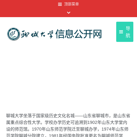
顶部菜单
导
航
聊
首页
聊大
基本信息
基本信息
友情
信息公开目录
顶部菜单
信息公开年报
信息公开申请
聊城大学坐落于国家级历史文化名城——山东省聊城市，是山东省
信息公开制度
属重点综合性大学。学校办学历史可追溯到1902年山东大学堂内
设的师范馆。1970年山东师范学院迁至聊城办学，1974年山东师
范学院聊城分院建立，1981年经国务院批准更名为聊城师范学