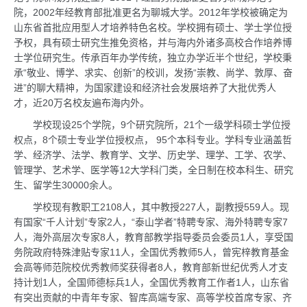
院，2002年经教育部批准更名为聊城大学。2012年学校被确定为
山东省首批应用型人才培养特色名校。学校拥有硕士、学士学位授
予权，具有硕士研究生推免资格，并与海内外诸多高校合作培养博
士学位研究生。传承百年办学传统，独立办学近半个世纪，学校秉
承“敬业、博学、求实、创新”的校训，发扬“崇教、尚学、敦厚、奋
进”的聊大精神，为国家建设和经济社会发展培养了大批优秀人
才，近20万名校友遍布海内外。
学校现设25个学院，9个研究院所，21个一级学科硕士学位授
权点，8个硕士专业学位授权点， 95个本科专业。学科专业涵盖哲
学、经济学、法学、教育学、文学、历史学、理学、工学、农学、
管理学、艺术学、医学等12大学科门类，全日制在校本科生、研究
生、留学生30000余人。
学校现有教职工2108人，其中教授227人，副教授559人。现
有国家“千人计划”专家2人，“泰山学者”特聘专家、海外特聘专家7
人，海外高层次专家8人，教育部教学指导委员会委员1人，享受国
务院政府特殊津贴专家11人，全国优秀教师5人，曾宪梓教育基金
会高等师范院校优秀教师奖获得者8人，教育部新世纪优秀人才支
持计划1人，全国师德标兵1人，全国优秀教育工作者1人，山东省
有突出贡献的中青年专家、智库高端专家、高等学校首席专家、齐